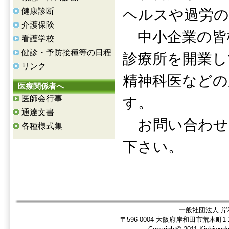
健康診断
ヘルスや過労の
介護保険
中小企業の皆
看護学校
健診・予防接種等の日程
診療所を開業し
リンク
精神科医などの
医療関係者へ
医師会行事
す。
通達文書
お問い合わせ
各種様式集
下さい。
一般社団法人 岸
〒596-0004 大阪府岸和田市荒木町1-1-5