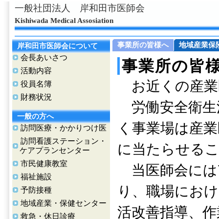
一般社団法人 岸和田市医師会
Kishiwada Medical Assosiation
事業所の皆様へ
地域産業保
岸和田市医師会について
会長あいさつ
事業所の皆
活動内容
お近くの産業
役員名簿
財務状況
労働安全衛生法
一般の方へ
く事業場は産業
訪問医療・かかりつけ医
訪問看護ステーション・
に当たらせるこ
ケアプランセンター
市民健康教室
当医師会には7
福祉施設
り、職場におけ
予防接種
地域産業・保健センター
活改善指導、作
救急・休日診療