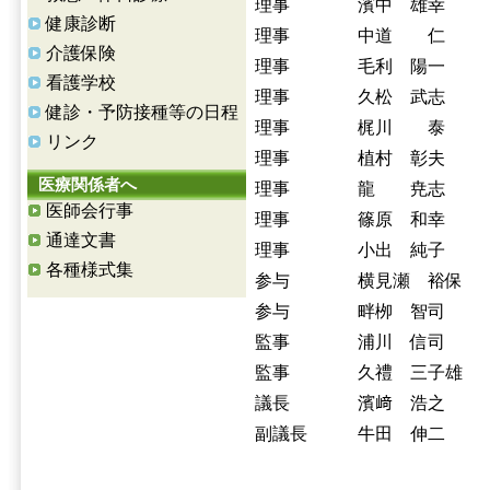
理事
濱中 雄幸
健康診断
理事
中道 仁
介護保険
理事
毛利 陽一
看護学校
理事
久松 武志
健診・予防接種等の日程
理事
梶川 泰
リンク
理事
植村 彰夫
医療関係者へ
理事
龍 尭志
医師会行事
理事
篠原 和幸
通達文書
理事
小出 純子
各種様式集
参与
横見瀬 裕保
参与
畔栁 智司
監事
浦川 信司
監事
久禮 三子雄
議長
濱﨑 浩之
副議長
牛田 伸二