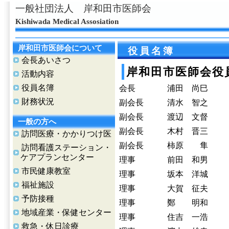
一般社団法人 岸和田市医師会
Kishiwada Medical Assosiation
岸和田市医師会について
役員名簿
会長あいさつ
岸和田市医師会役
活動内容
役員名簿
会長
浦田 尚巳
財務状況
副会長
清水 智之
副会長
渡辺 文督
一般の方へ
副会長
木村 晋三
訪問医療・かかりつけ医
副会長
柿原 隼
訪問看護ステーション・
ケアプランセンター
理事
前田 和男
市民健康教室
理事
坂本 洋城
福祉施設
理事
大賀 征夫
予防接種
理事
鄭 明和
地域産業・保健センター
理事
住吉 一浩
救急・休日診療